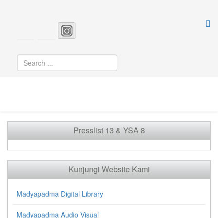
deneme
bonusu
https://www.papercranestor
Presslist 13 & YSA 8
https://www.uavpioneers.co
en
Kunjungi Website Kami
iyi
Madyapadma Digital Library
deneme
Madyapadma Audio Visual
bonusu