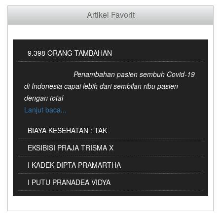
Artikel Favorit
9.398 ORANG TAMBAHAN
Penambahan pasien sembuh Covid-19
di Indonesia capai lebih dari sembilan ribu pasien
dengan total
Lanjut baca...
BIAYA KESEHATAN : TAK
EKSIBISI PRAJA TRISMA X
Oleh: Ni Wayan Kusuma Putri Setiap
tahunnya, biaya kesehatan di
I KADEK DIPTA PRAMARTHA
Eksibisi Praja Trisma yang ke-10 yang
Indonesia selalu mengalami
diadakan kembali hadir pada (15/02).
I PUTU PRANADEA VIDYA
Ketika membicarakan soal bola,
Lanjut baca...
Masih membawakan
nama Dipta tentu tidak asing di telinga
Keluarga memang merupakan motivasi
Lanjut baca...
teman-temannya.
sesorang untuk berani mencoba baik