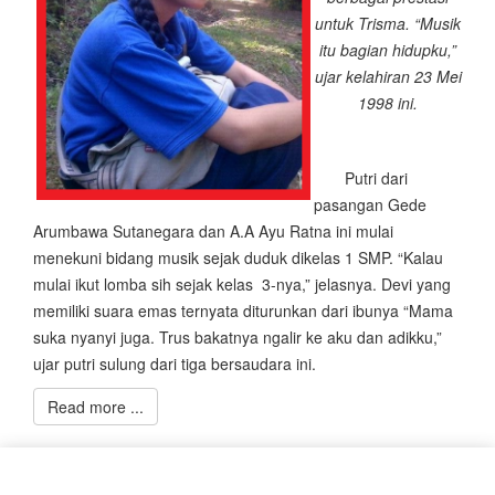
Veren
untuk Trisma. “Musik
Siteler
itu bagian hidupku,”
ujar kelahiran 23 Mei
2024
1998 ini.
casino
siteleri
Putri dari
pasangan Gede
Güvenilir
Arumbawa Sutanegara dan A.A Ayu Ratna ini mulai
menekuni bidang musik sejak duduk dikelas 1 SMP. “Kalau
Deneme
mulai ikut lomba sih sejak kelas 3-nya,” jelasnya. Devi yang
Bonusu
memiliki suara emas ternyata diturunkan dari ibunya “Mama
suka nyanyi juga. Trus bakatnya ngalir ke aku dan adikku,”
Veren
ujar putri sulung dari tiga bersaudara ini.
Siteler
Read more ...
Deneme
Bonusu