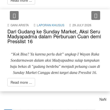
Read more ...
Previous
Next
GANI ARISTA
LAPORAN KHUSUS
29 JULY 2026
Dari Gudang ke Sunday Market, Aksi Seru
Madyapadma dalam Perburuan Cuan demi
Presslist 16
“Kok Bisa? Ya karena perlu duit” ungkap I Wayan Raka
Soedarmawan dalam aksi Madyapadma sulap tumpukan
baju bekas di "gudang berdebu" menjadi peluang cuan di
Sunday Market Canggu demi target dana Presslist 16.
Read more ...
NaN