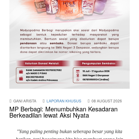
Veren
Siteler
2024
casino
siteleri
Güvenilir
Deneme
Bonusu
Veren
GANI ARISTA
LAPORAN KHUSUS
08 AUGUST 2026
Siteler
MP Berbagi: Menumbuhkan Kesadaran
Berkeadilan lewat Aksi Nyata
Deneme
Bonusu
"Yang paling penting bukan seberapa besar yang kita