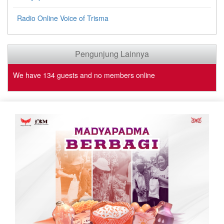
veren
Radio Online Voice of Trisma
siteler
Pengunjung Lainnya
Deneme
Bonusu
We have 134 guests and no members online
Veren
Siteler
deneme
bonusu
yeni
Deneme
Bonusu