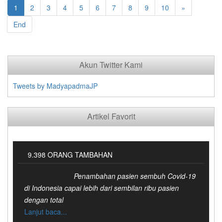
1
2
3
4
5
6
7
8
9
10
»
End
Akun Twitter Kami
Tweets by MadyapadmaJP
Artikel Favorit
9.398 ORANG TAMBAHAN
Penambahan pasien sembuh Covid-19
di Indonesia capai lebih dari sembilan ribu pasien
dengan total
Lanjut baca...