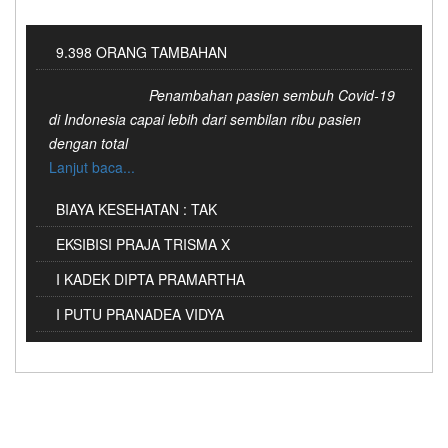
9.398 ORANG TAMBAHAN
Penambahan pasien sembuh Covid-19
di Indonesia capai lebih dari sembilan ribu pasien
dengan total
Lanjut baca...
BIAYA KESEHATAN : TAK
EKSIBISI PRAJA TRISMA X
Oleh: Ni Wayan Kusuma Putri Setiap
tahunnya, biaya kesehatan di
I KADEK DIPTA PRAMARTHA
Eksibisi Praja Trisma yang ke-10 yang
Indonesia selalu mengalami
diadakan kembali hadir pada (15/02).
I PUTU PRANADEA VIDYA
Ketika membicarakan soal bola,
Lanjut baca...
Masih membawakan
nama Dipta tentu tidak asing di telinga
Keluarga memang merupakan motivasi
Lanjut baca...
teman-temannya.
sesorang untuk berani mencoba baik
Lanjut baca...
secara finansial, doa, maupun
Lanjut baca...