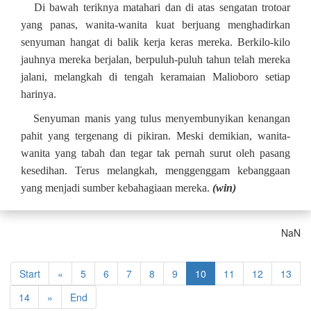
Di bawah teriknya matahari dan di atas sengatan trotoar
yang panas, wanita-wanita kuat berjuang menghadirkan
senyuman hangat di balik kerja keras mereka. Berkilo-kilo
jauhnya mereka berjalan, berpuluh-puluh tahun telah mereka
jalani, melangkah di tengah keramaian Malioboro setiap
harinya.
Senyuman manis yang tulus menyembunyikan kenangan
pahit yang tergenang di pikiran. Meski demikian, wanita-
wanita yang tabah dan tegar tak pernah surut oleh pasang
kesedihan. Terus melangkah, menggenggam kebanggaan
yang menjadi sumber kebahagiaan mereka
.
(win)
NaN
Start
«
5
6
7
8
9
10
11
12
13
14
»
End