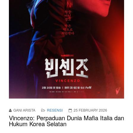
Siteler
2024
casino
siteleri
Güvenilir
Deneme
Bonusu
Veren
Siteler
GANI ARISTA
RESENSI
25 FEBRUARY 2026
Deneme
Vincenzo: Perpaduan Dunia Mafia Italia dan
Bonusu
Hukum Korea Selatan
Veren